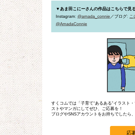
▼あま田こにーさんの作品はこちらで見
Instagram: 
@amada_connie
／ブログ: 
こ
@AmadaConnie
すくコムでは「子育て“あるある”イラスト
ストやマンガにしてぜひ、ご応募を！
ブログやSNSアカウントをお持ちでしたら
応