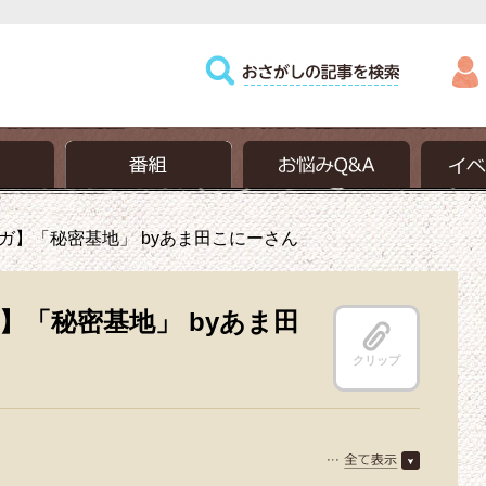
ガ】「秘密基地」 byあま田こにーさん
】「秘密基地」 byあま田
クリップ