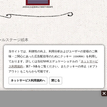
JASRAC許諾第9011730007Y45038号
ャルステージ
絵本
おやつ
当サイトでは、利便性の向上、利用分析およびユーザーの皆様のご興
レシピ
味・ご関心にあった広告配信等のためにクッキー（cookie）を利用し
ております。詳しくは当社NHKエデュケーショナルの「
ネットサービ
ス利用規約
」第7～9条をご覧ください。またクッキーの停止（オプト
アウト）もこちらから可能です。
ネットサービス利用規約へ
閉じる