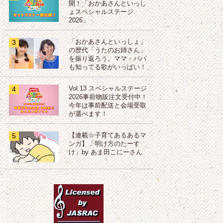
開！「おかあさんといっし
ょスペシャルステージ
2026」
3
「おかあさんといっしょ」
の歴代「うたのお姉さん」
を振り返ろう。ママ・パパ
も知ってる歌がいっぱい！
4
Vol.13 スペシャルステージ
2026事前物販注文受付中！
今年は事前配送と会場受取
が選べます！
5
【連載☆子育てあるあるマ
ンガ】「明け方のたーす
け」by あま田こにーさん