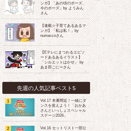
ンガ】「あの頃のポーズ、
今のポーズ」by ようみん
さん
【連載☆子育てあるあるマ
ンガ】「私は私！」by
numaccoさん
【Eテレにまつわるエピソ
ードあるあるイラスト】
「シルエットはかせ」 by
あま田こにーさん
先週の人気記事ベスト5
1
Vol.17 本番間近！一緒にダ
ンスを覚えよう！「おかあ
さんといっしょスペシャル
ステージ2026」
2
Vol.16 セットリスト一部公