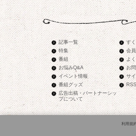
記事一覧
すく
特集
会員
番組
よく
お悩みQ&A
お問
イベント情報
サイ
番組グッズ
RS
広告出稿・パートナーシッ
プについて
利用規