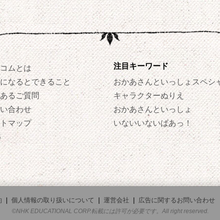
注目キーワード
コムとは
になるとできること
おかあさんといっしょスペシ
あるご質問
キャラクターぬりえ
い合わせ
おかあさんといっしょ
トマップ
いないいないばあっ！
S
約
|
個人情報の取り扱いについて
|
運営会社
|
広告に関するお問い合わせ
©NHK EDUCATIONAL CORP.転載には許可が必要です。All right reserved.