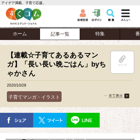
アイデア満載、子育て応援。
ホーム
特集
番
記事一覧
【連載☆子育てあるあるマン
ガ】「長い長い晩ごはん」byち
クリップ
ゃかさん
2020/10/28
子育てマンガ・イラスト