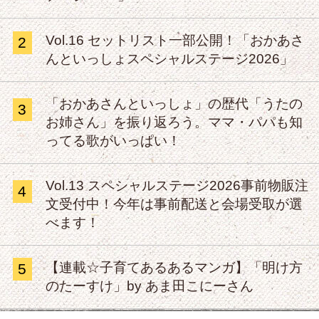
Vol.16 セットリスト一部公開！「おかあさ
2
んといっしょスペシャルステージ2026」
「おかあさんといっしょ」の歴代「うたの
3
お姉さん」を振り返ろう。ママ・パパも知
ってる歌がいっぱい！
Vol.13 スペシャルステージ2026事前物販注
4
文受付中！今年は事前配送と会場受取が選
べます！
【連載☆子育てあるあるマンガ】「明け方
5
のたーすけ」by あま田こにーさん