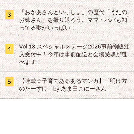
「おかあさんといっしょ」の歴代「うたの
3
お姉さん」を振り返ろう。ママ・パパも知
ってる歌がいっぱい！
Vol.13 スペシャルステージ2026事前物販注
4
文受付中！今年は事前配送と会場受取が選
べます！
【連載☆子育てあるあるマンガ】「明け方
5
のたーすけ」by あま田こにーさん