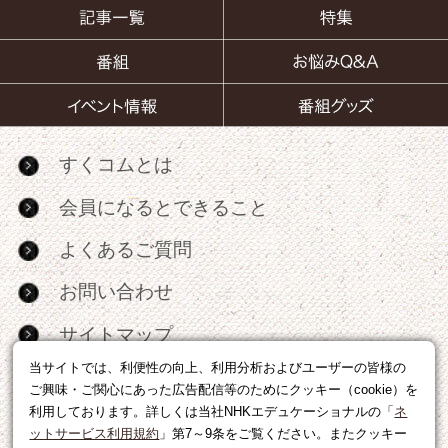
すくコムとは
会員になるとできること
よくあるご質問
お問い合わせ
サイトマップ
当サイトでは、利便性の向上、利用分析およびユーザーの皆様の
RSS
ご興味・ご関心にあった広告配信等のためにクッキー（cookie）を
利用しております。詳しくは当社NHKエデュケーショナルの「
ネ
広告出稿・パートナーシップについて
ットサービス利用規約
」第7～9条をご覧ください。またクッキー