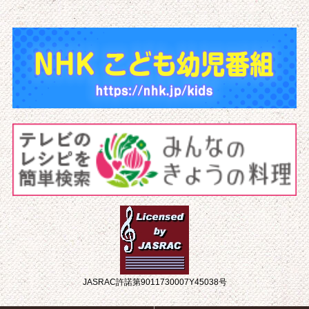
JASRAC許諾第9011730007Y45038号