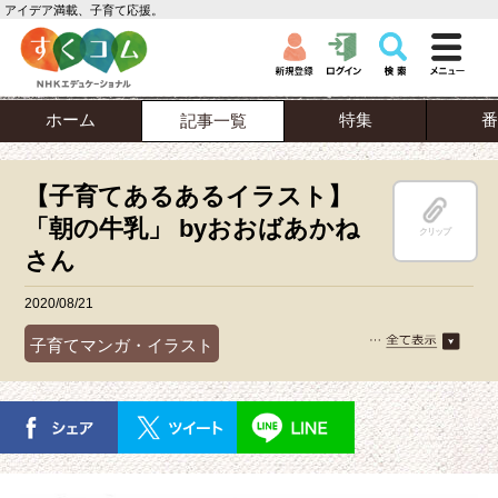
アイデア満載、子育て応援。
ホーム
特集
番
記事一覧
【子育てあるあるイラスト】
「朝の牛乳」 byおおばあかね
クリップ
さん
2020/08/21
子育てマンガ・イラスト