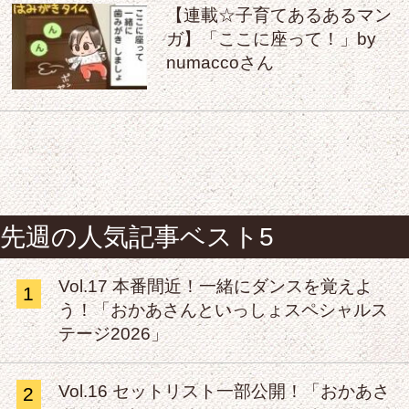
【連載☆子育てあるあるマン
ガ】「ここに座って！」by
numaccoさん
先週の人気記事ベスト5
Vol.17 本番間近！一緒にダンスを覚えよ
1
う！「おかあさんといっしょスペシャルス
テージ2026」
Vol.16 セットリスト一部公開！「おかあさ
2