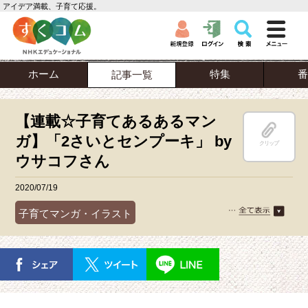
アイデア満載、子育て応援。
ホーム
特集
番
記事一覧
【連載☆子育てあるあるマン
ガ】「2さいとセンプーキ」 by
クリップ
ウサコフさん
2020/07/19
子育てマンガ・イラスト