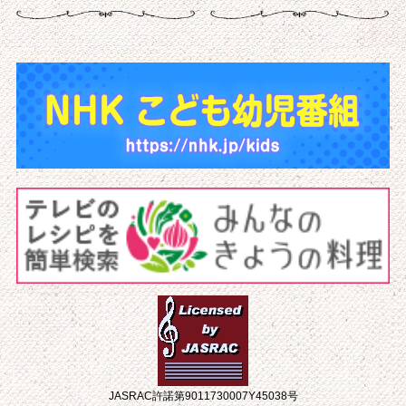
JASRAC許諾第9011730007Y45038号