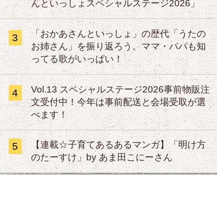
んといっしょスペシャルステージ2026」
「おかあさんといっしょ」の歴代「うたの
3
お姉さん」を振り返ろう。ママ・パパも知
ってる歌がいっぱい！
Vol.13 スペシャルステージ2026事前物販注
4
文受付中！今年は事前配送と会場受取が選
べます！
【連載☆子育てあるあるマンガ】「明け方
5
のたーすけ」by あま田こにーさん