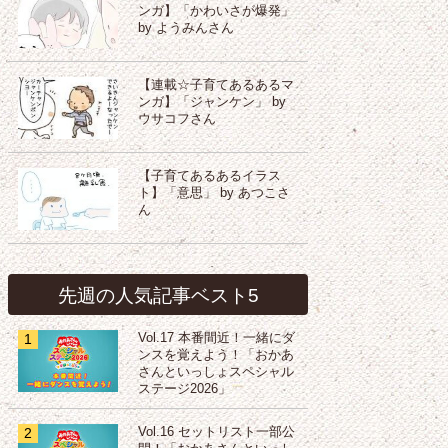
ンガ】「かわいさが爆発」
by ようみんさん
【連載☆子育てあるあるマ
ンガ】「ジャンケン」 by
ウサコフさん
【子育てあるあるイラス
ト】「意思」 by あつこさ
ん
先週の人気記事ベスト5
1
Vol.17 本番間近！一緒にダ
ンスを覚えよう！「おかあ
さんといっしょスペシャル
ステージ2026」
2
Vol.16 セットリスト一部公