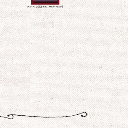
JASRAC許諾第9011730007Y45038号