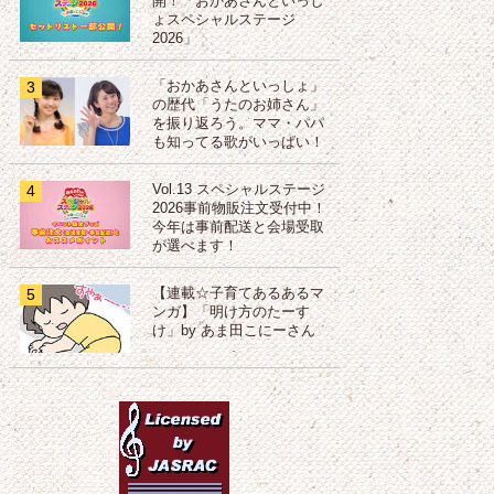
開！「おかあさんといっし
ょスペシャルステージ
2026」
3
「おかあさんといっしょ」
の歴代「うたのお姉さん」
を振り返ろう。ママ・パパ
も知ってる歌がいっぱい！
4
Vol.13 スペシャルステージ
2026事前物販注文受付中！
今年は事前配送と会場受取
が選べます！
5
【連載☆子育てあるあるマ
ンガ】「明け方のたーす
け」by あま田こにーさん