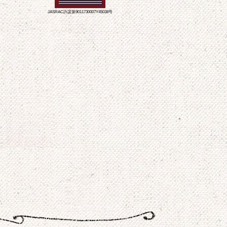
JASRAC許諾第9011730007Y45038号