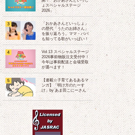
開！「おかあさんといっし
ょスペシャルステージ
2026」
3
「おかあさんといっしょ」
の歴代「うたのお姉さん」
を振り返ろう。ママ・パパ
も知ってる歌がいっぱい！
4
Vol.13 スペシャルステージ
2026事前物販注文受付中！
今年は事前配送と会場受取
が選べます！
5
【連載☆子育てあるあるマ
ンガ】「明け方のたーす
け」by あま田こにーさん