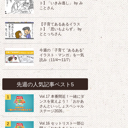
ト】「いきみ逃し」 by み
ことさん
【子育てあるあるイラス
ト】「思いもよらず」 by
ととっちさん
今週の「子育て “あるある”
イラスト・マンガ」を一気
読み（11/4〜11/7）
先週の人気記事ベスト5
1
Vol.17 本番間近！一緒にダ
ンスを覚えよう！「おかあ
さんといっしょスペシャル
ステージ2026」
2
Vol.16 セットリスト一部公