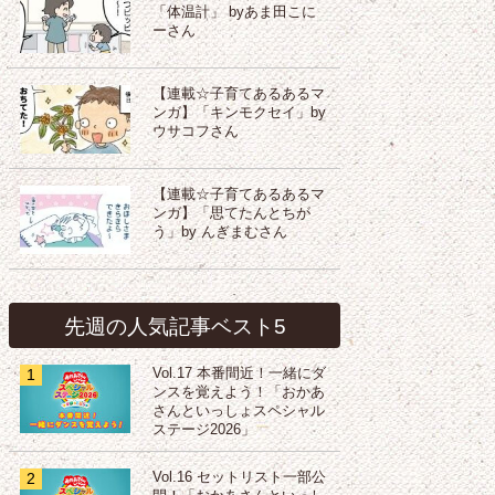
「体温計」 byあま田こに
ーさん
【連載☆子育てあるあるマ
ンガ】「キンモクセイ」by
ウサコフさん
【連載☆子育てあるあるマ
ンガ】「思てたんとちが
う」by んぎまむさん
先週の人気記事ベスト5
1
Vol.17 本番間近！一緒にダ
ンスを覚えよう！「おかあ
さんといっしょスペシャル
ステージ2026」
2
Vol.16 セットリスト一部公