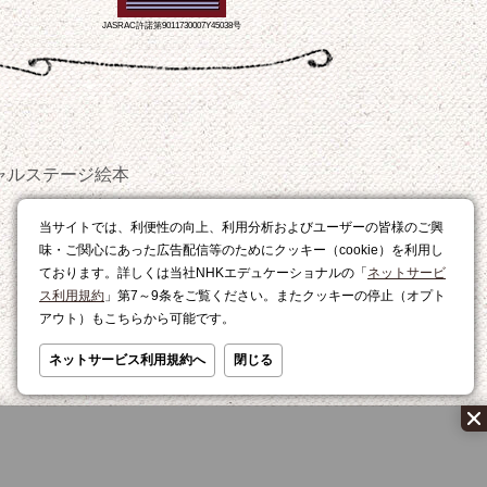
JASRAC許諾第9011730007Y45038号
ャルステージ
絵本
おやつ
当サイトでは、利便性の向上、利用分析およびユーザーの皆様のご興
レシピ
味・ご関心にあった広告配信等のためにクッキー（cookie）を利用し
ております。詳しくは当社NHKエデュケーショナルの「
ネットサービ
ス利用規約
」第7～9条をご覧ください。またクッキーの停止（オプト
アウト）もこちらから可能です。
ネットサービス利用規約へ
閉じる