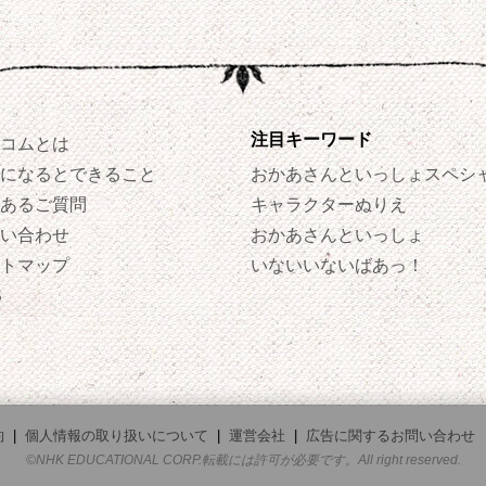
注目キーワード
コムとは
になるとできること
おかあさんといっしょスペシ
あるご質問
キャラクターぬりえ
い合わせ
おかあさんといっしょ
トマップ
いないいないばあっ！
S
約
|
個人情報の取り扱いについて
|
運営会社
|
広告に関するお問い合わせ
©NHK EDUCATIONAL CORP.転載には許可が必要です。All right reserved.