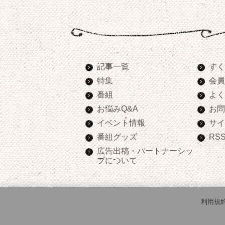
記事一覧
すく
特集
会員
番組
よく
お悩みQ&A
お問
イベント情報
サイ
番組グッズ
RS
広告出稿・パートナーシッ
プについて
利用規