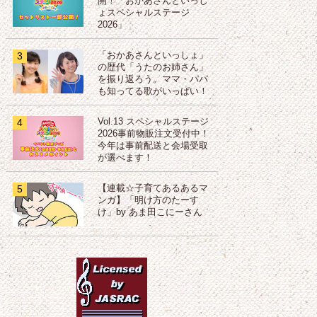
開！「おかあさんといっし
ょスペシャルステージ
2026」
3
「おかあさんといっしょ」
の歴代「うたのお姉さん」
を振り返ろう。ママ・パパ
も知ってる歌がいっぱい！
4
Vol.13 スペシャルステージ
2026事前物販注文受付中！
今年は事前配送と会場受取
が選べます！
5
【連載☆子育てあるあるマ
ンガ】「明け方のたーす
け」by あま田こにーさん