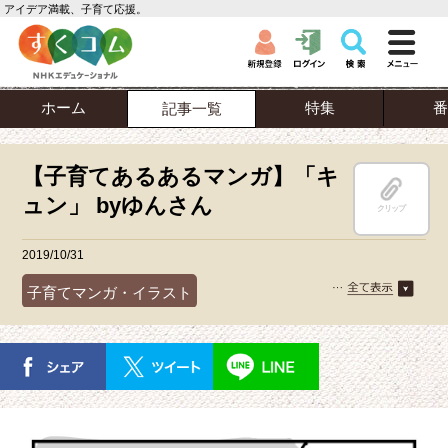
アイデア満載、子育て応援。
ホーム
特集
番
記事一覧
【子育てあるあるマンガ】「キ
ュン」 byゆんさん
クリップ
2019/10/31
子育てマンガ・イラスト