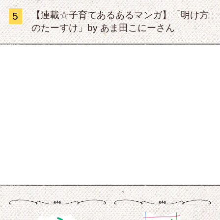
【連載☆子育てあるあるマンガ】「明け方
5
のたーすけ」by あま田こにーさん