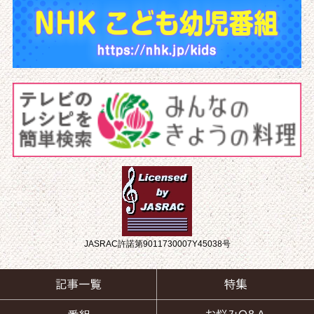
JASRAC許諾第9011730007Y45038号