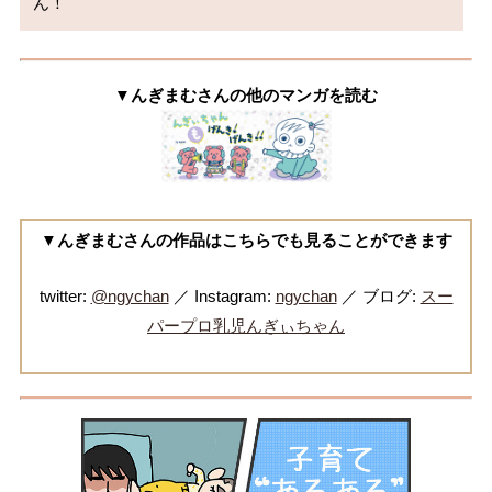
▼んぎまむさんの他のマンガを読む
▼んぎまむさんの作品はこちらでも見ることができます
twitter:
@ngychan
／ Instagram:
ngychan
／ ブログ:
スー
パープロ乳児んぎぃちゃん