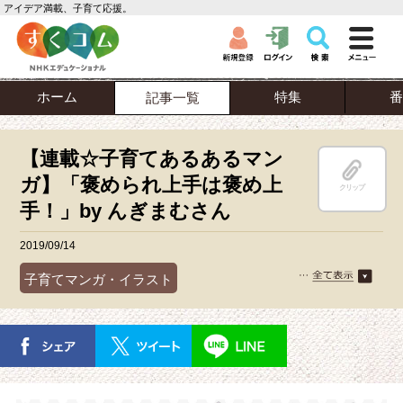
アイデア満載、子育て応援。
ホーム
特集
番
記事一覧
【連載☆子育てあるあるマン
ガ】「褒められ上手は褒め上
クリップ
手！」by んぎまむさん
2019/09/14
子育てマンガ・イラスト