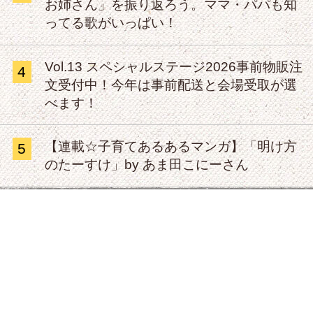
お姉さん」を振り返ろう。ママ・パパも知
ってる歌がいっぱい！
Vol.13 スペシャルステージ2026事前物販注
4
文受付中！今年は事前配送と会場受取が選
べます！
【連載☆子育てあるあるマンガ】「明け方
5
のたーすけ」by あま田こにーさん