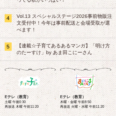
Vol.13 スペシャルステージ2026事前物販注
4
文受付中！今年は事前配送と会場受取が選
べます！
【連載☆子育てあるあるマンガ】「明け方
5
のたーすけ」by あま田こにーさん
Eテレ（教育）
Eテレ（教育）
土曜 午後0:30
木曜・金曜 午前8:50
再放送 木曜 午前11:20
再放送 火曜・水曜 午前11:20