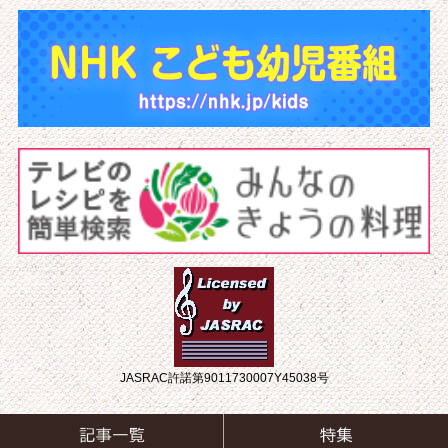
JASRAC許諾第9011730007Y45038号