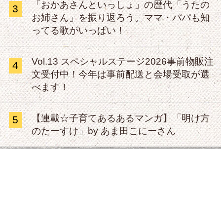
「おかあさんといっしょ」の歴代「うたの
3
お姉さん」を振り返ろう。ママ・パパも知
ってる歌がいっぱい！
Vol.13 スペシャルステージ2026事前物販注
4
文受付中！今年は事前配送と会場受取が選
べます！
【連載☆子育てあるあるマンガ】「明け方
5
のたーすけ」by あま田こにーさん