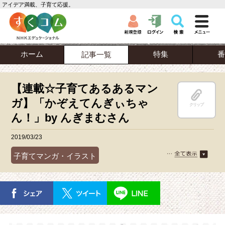
アイデア満載、子育て応援。
ホーム
特集
番
記事一覧
【連載☆子育てあるあるマン
ガ】「かぞえてんぎぃちゃ
クリップ
ん！」by んぎまむさん
2019/03/23
子育てマンガ・イラスト