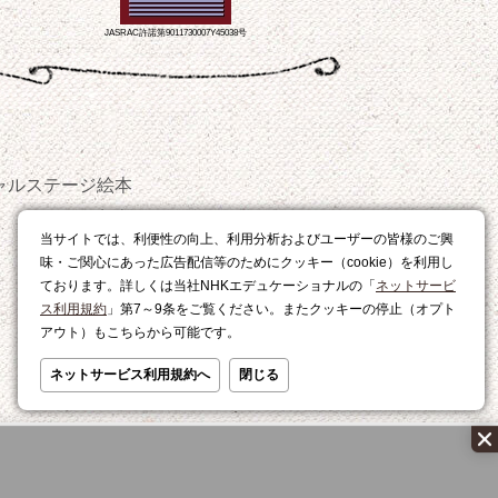
JASRAC許諾第9011730007Y45038号
ャルステージ
絵本
おやつ
当サイトでは、利便性の向上、利用分析およびユーザーの皆様のご興
レシピ
味・ご関心にあった広告配信等のためにクッキー（cookie）を利用し
ております。詳しくは当社NHKエデュケーショナルの「
ネットサービ
ス利用規約
」第7～9条をご覧ください。またクッキーの停止（オプト
アウト）もこちらから可能です。
ネットサービス利用規約へ
閉じる