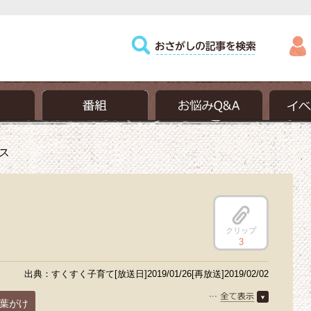
ス
ス
クリップ
3
出典：すくすく子育て[放送日]2019/01/26[再放送]2019/02/02
葉がけ