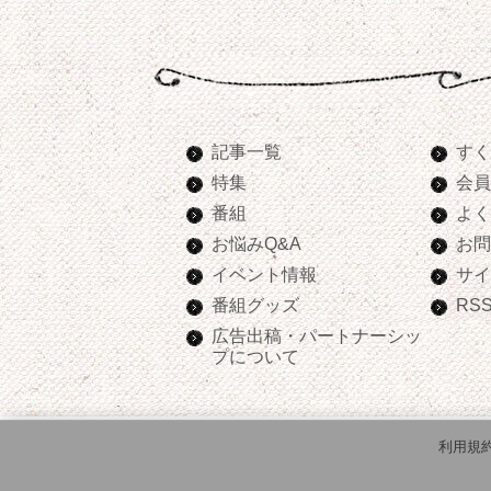
記事一覧
すく
特集
会員
番組
よく
お悩みQ&A
お問
イベント情報
サイ
番組グッズ
RS
広告出稿・パートナーシッ
プについて
利用規