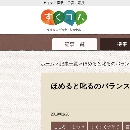
アイデア満載、子育て応援
ホーム
>
記事一覧
>
ほめると叱るのバラン
ほめると叱るのバラン
2019/01/26
こころ
しつけ
すくすく子育て
言