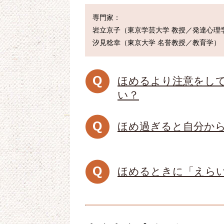
専門家：

岩立京子（東京学芸大学 教授／発達心理学
ほめるより注意をし
い？
ほめ過ぎると自分から
ほめるときに「えら