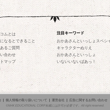
注目キーワード
コムとは
になるとできること
おかあさんといっしょスペシ
あるご質問
キャラクターぬりえ
い合わせ
おかあさんといっしょ
トマップ
いないいないばあっ！
S
約
|
個人情報の取り扱いについて
|
運営会社
|
広告に関するお問い合わせ
©NHK EDUCATIONAL CORP.転載には許可が必要です。All right reserved.