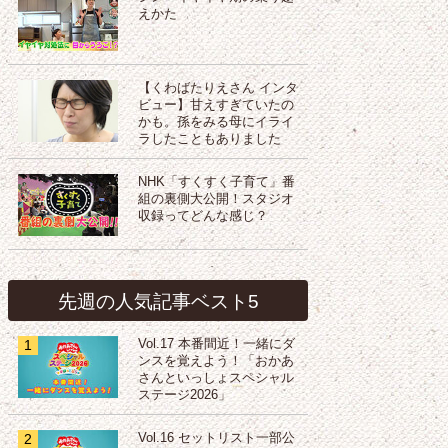
えかた
【くわばたりえさん インタ
ビュー】甘えすぎていたの
かも。孫をみる母にイライ
ラしたこともありました
NHK「すくすく子育て」番
組の裏側大公開！スタジオ
収録ってどんな感じ？
先週の人気記事ベスト5
1
Vol.17 本番間近！一緒にダ
ンスを覚えよう！「おかあ
さんといっしょスペシャル
ステージ2026」
2
Vol.16 セットリスト一部公