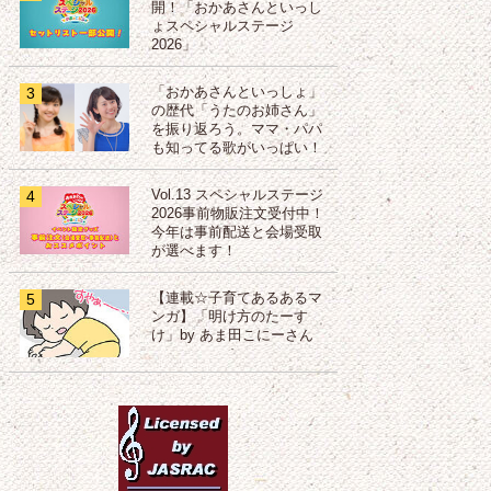
開！「おかあさんといっし
ょスペシャルステージ
2026」
3
「おかあさんといっしょ」
の歴代「うたのお姉さん」
を振り返ろう。ママ・パパ
も知ってる歌がいっぱい！
4
Vol.13 スペシャルステージ
2026事前物販注文受付中！
今年は事前配送と会場受取
が選べます！
5
【連載☆子育てあるあるマ
ンガ】「明け方のたーす
け」by あま田こにーさん