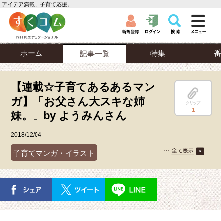
アイデア満載、子育て応援。
ホーム
特集
番
記事一覧
【連載☆子育てあるあるマン
ガ】「お父さん大スキな姉
クリップ
1
妹。」by ようみんさん
2018/12/04
子育てマンガ・イラスト