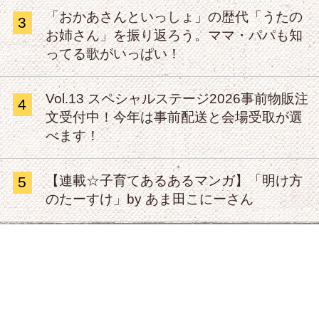
「おかあさんといっしょ」の歴代「うたの
3
お姉さん」を振り返ろう。ママ・パパも知
ってる歌がいっぱい！
Vol.13 スペシャルステージ2026事前物販注
4
文受付中！今年は事前配送と会場受取が選
べます！
【連載☆子育てあるあるマンガ】「明け方
5
のたーすけ」by あま田こにーさん