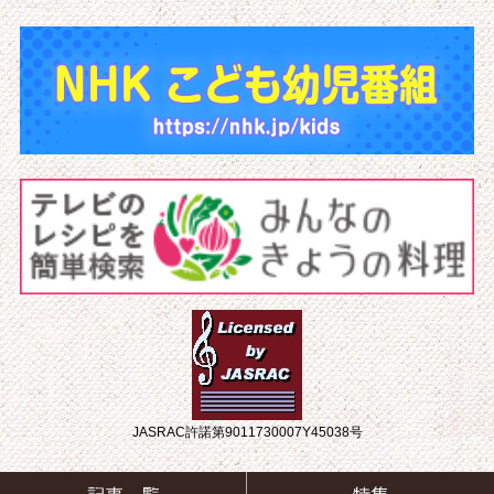
JASRAC許諾第9011730007Y45038号