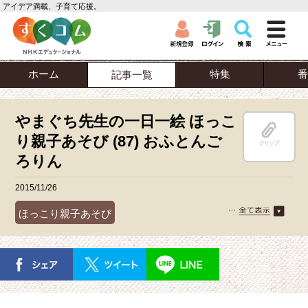
アイデア満載、子育て応援。
ホーム
特集
番
記事一覧
やまぐち先生の一日一絵 ほっこ
り親子あそび (87) おふとんご
クリップ
ろりん
2015/11/26
ほっこり親子あそび