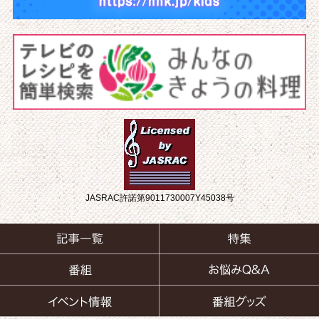
JASRAC許諾第9011730007Y45038号