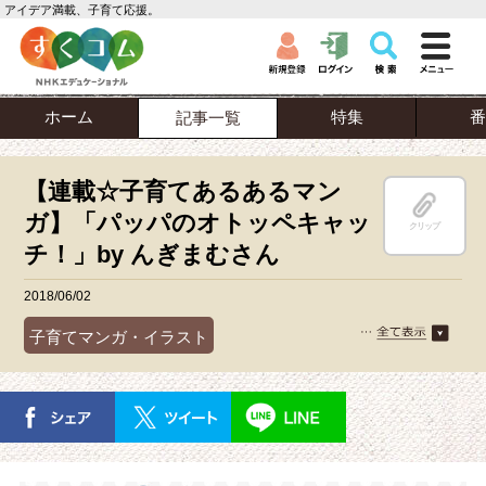
アイデア満載、子育て応援。
ホーム
特集
番
記事一覧
【連載☆子育てあるあるマン
ガ】「パッパのオトッペキャッ
クリップ
チ！」by んぎまむさん
2018/06/02
子育てマンガ・イラスト