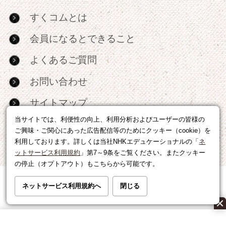
すくコムとは
会員になるとできること
よくあるご質問
お問い合わせ
サイトマップ
当サイトでは、利便性の向上、利用分析およびユーザーの皆様の
RSS
ご興味・ご関心にあった広告配信等のためにクッキー（cookie）を
利用しております。詳しくは当社NHKエデュケーショナルの「
ネ
広告出稿・パートナーシップについて
ットサービス利用規約
」第7～9条をご覧ください。またクッキー
の停止（オプトアウト）もこちらから可能です。
利用規約
|
個人情報の取り扱いについて
ネットサービス利用規約へ
閉じる
運営会社
|
広告に関するお問い合わせ
©NHK EDUCATIONAL CORP.転載には許可が必要です。
All right reserved.