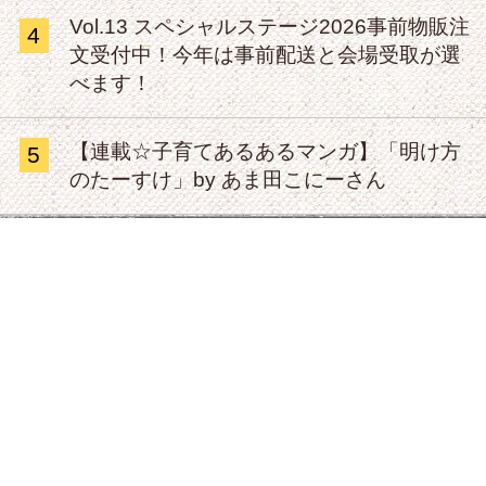
Vol.13 スペシャルステージ2026事前物販注
4
文受付中！今年は事前配送と会場受取が選
べます！
【連載☆子育てあるあるマンガ】「明け方
5
のたーすけ」by あま田こにーさん