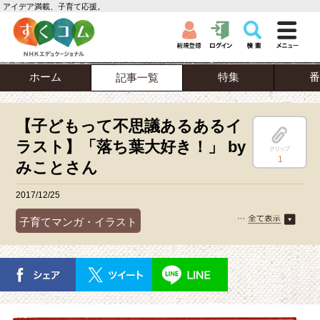
アイデア満載、子育て応援。
ホーム
特集
番
記事一覧
【子どもって不思議あるあるイ
ラスト】「落ち葉大好き！」 by
クリップ
1
みことさん
2017/12/25
子育てマンガ・イラスト