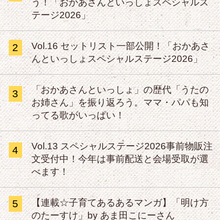
う！「おかあさんといっしょスペシャルス
テージ2026」
Vol.16 セットリスト一部公開！「おかあさ
2
んといっしょスペシャルステージ2026」
「おかあさんといっしょ」の歴代「うたの
3
お姉さん」を振り返ろう。ママ・パパも知
ってる歌がいっぱい！
Vol.13 スペシャルステージ2026事前物販注
4
文受付中！今年は事前配送と会場受取が選
べます！
【連載☆子育てあるあるマンガ】「明け方
5
のたーすけ」by あま田こにーさん