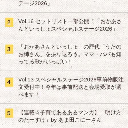
テージ2026」
Vol.16 セットリスト一部公開！「おかあさ
2
んといっしょスペシャルステージ2026」
「おかあさんといっしょ」の歴代「うたの
3
お姉さん」を振り返ろう。ママ・パパも知
ってる歌がいっぱい！
Vol.13 スペシャルステージ2026事前物販注
4
文受付中！今年は事前配送と会場受取が選
べます！
【連載☆子育てあるあるマンガ】「明け方
5
のたーすけ」by あま田こにーさん