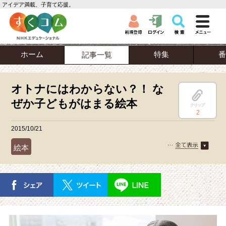
アイデア満載、子育て応援。
ホーム
特集
番
記事一覧
オトナにはわからない？！ な
ぜか子どもがはまる絵本
クリップ
2
2015/10/21
絵本