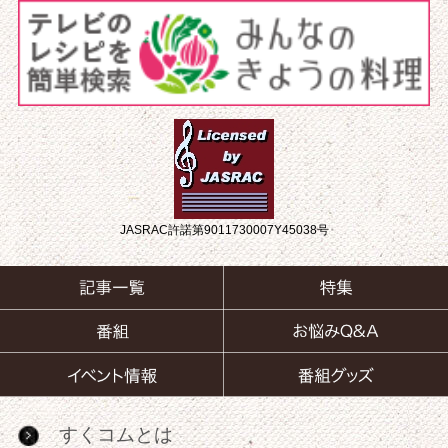
JASRAC許諾第9011730007Y45038号
すくコムとは