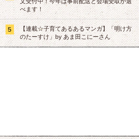
文受付中！今年は事前配送と会場受取が選
べます！
【連載☆子育てあるあるマンガ】「明け方
5
のたーすけ」by あま田こにーさん