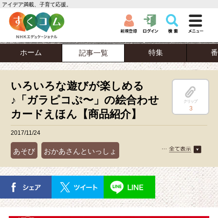
アイデア満載、子育て応援。
ホーム
特集
番
記事一覧
いろいろな遊びが楽しめる
♪「ガラピコぷ〜」の絵合わせ
クリップ
3
カードえほん【商品紹介】
2017/11/24
あそび
おかあさんといっしょ