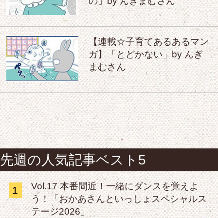
の」by んぎまむさん
【連載☆子育てあるあるマン
ガ】「とどかない」by んぎ
まむさん
先週の人気記事ベスト5
Vol.17 本番間近！一緒にダンスを覚えよ
1
う！「おかあさんといっしょスペシャルス
テージ2026」