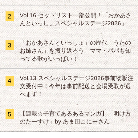
Vol.16 セットリスト一部公開！「おかあさ
2
んといっしょスペシャルステージ2026」
「おかあさんといっしょ」の歴代「うたの
3
お姉さん」を振り返ろう。ママ・パパも知
ってる歌がいっぱい！
Vol.13 スペシャルステージ2026事前物販注
4
文受付中！今年は事前配送と会場受取が選
べます！
【連載☆子育てあるあるマンガ】「明け方
5
のたーすけ」by あま田こにーさん