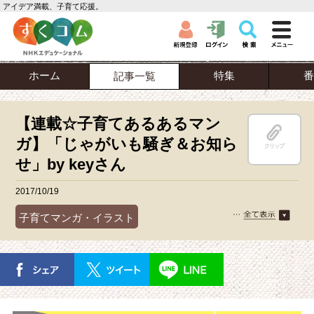
アイデア満載、子育て応援。
ホーム
特集
番
記事一覧
【連載☆子育てあるあるマン
ガ】「じゃがいも騒ぎ＆お知ら
クリップ
せ」by keyさん
2017/10/19
子育てマンガ・イラスト