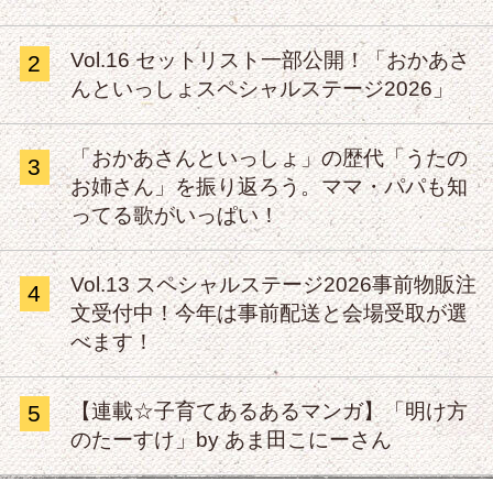
Vol.16 セットリスト一部公開！「おかあさ
2
んといっしょスペシャルステージ2026」
「おかあさんといっしょ」の歴代「うたの
3
お姉さん」を振り返ろう。ママ・パパも知
ってる歌がいっぱい！
Vol.13 スペシャルステージ2026事前物販注
4
文受付中！今年は事前配送と会場受取が選
べます！
【連載☆子育てあるあるマンガ】「明け方
5
のたーすけ」by あま田こにーさん