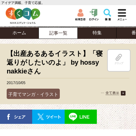
アイデア満載、子育て応援。
ホーム
特集
番
記事一覧
【出産あるあるイラスト】「寝
返りがしたいのよ」 by hossy
クリップ
nakkieさん
2017/10/05
子育てマンガ・イラスト