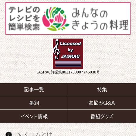
JASRAC許諾第9011730007Y45038号
すくコムとは