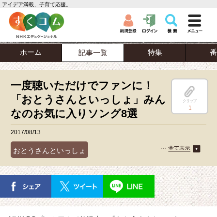
アイデア満載、子育て応援。
ホーム
特集
番
記事一覧
一度聴いただけでファンに！
「おとうさんといっしょ」みん
クリップ
1
なのお気に入りソング8選
2017/08/13
おとうさんといっしょ