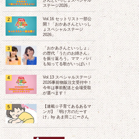
さんといっしょスペシャル
ステージ2026」
2
Vol.16 セットリスト一部公
開！「おかあさんといっし
ょスペシャルステージ
2026」
3
「おかあさんといっしょ」
の歴代「うたのお姉さん」
を振り返ろう。ママ・パパ
も知ってる歌がいっぱい！
4
Vol.13 スペシャルステージ
2026事前物販注文受付中！
今年は事前配送と会場受取
が選べます！
5
【連載☆子育てあるあるマ
ンガ】「明け方のたーす
け」by あま田こにーさん