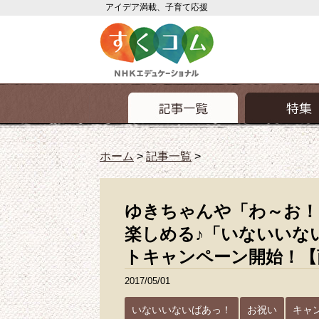
アイデア満載、子育て応援
ホーム
>
記事一覧
>
ゆきちゃんや「わ～お！」のおともだちの
ゆきちゃんや「わ～お！
楽しめる♪「いないいな
トキャンペーン開始！【
2017/05/01
いないいないばあっ！
お祝い
キャ