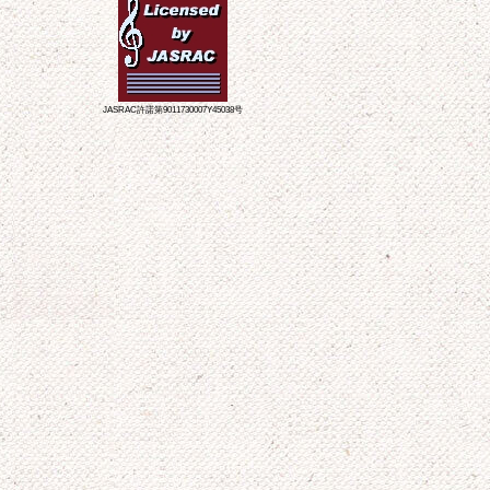
JASRAC許諾第9011730007Y45038号