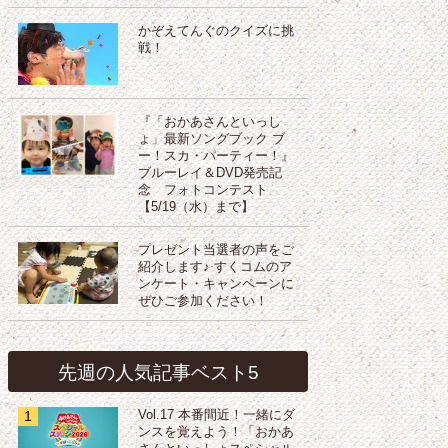
かぞえてんぐのクイズに挑
戦！
『「おかあさんといっし
ょ」最新ソングブック ブ
ー！スカ・パーティー！』
ブルーレイ＆DVD発売記
念 フォトコンテスト
【5/19（水）まで】
プレゼント当選者の声をご
紹介します♪ すくコムのア
ンケート・キャンペーンに
ぜひご参加ください！
先週の人気記事ベスト5
1
Vol.17 本番間近！一緒にダ
ンスを覚えよう！「おかあ