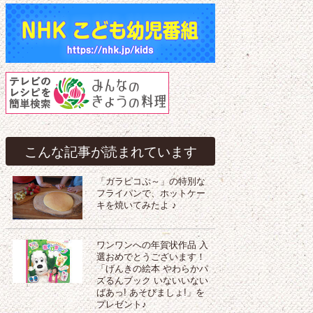
こんな記事が読まれています
「ガラピコぷ～」の特別な
フライパンで、ホットケー
キを焼いてみたよ ♪
ワンワンへの年賀状作品 入
選おめでとうございます！
「げんきの絵本 やわらかパ
ズるんブック いないいない
ばあっ! あそびましょ!」を
プレゼント♪