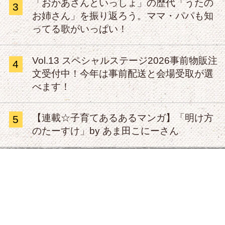
「おかあさんといっしょ」の歴代「うたの
3
お姉さん」を振り返ろう。ママ・パパも知
ってる歌がいっぱい！
Vol.13 スペシャルステージ2026事前物販注
4
文受付中！今年は事前配送と会場受取が選
べます！
【連載☆子育てあるあるマンガ】「明け方
5
のたーすけ」by あま田こにーさん