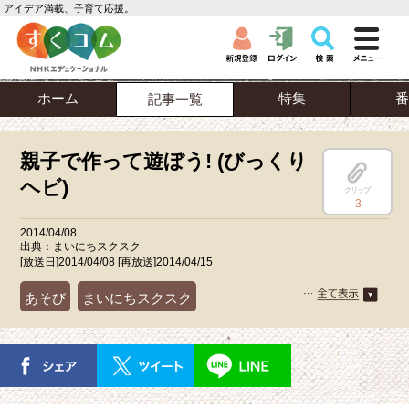
アイデア満載、子育て応援。
ホーム
特集
番
記事一覧
親子で作って遊ぼう! (びっくり
ヘビ)
クリップ
3
2014/04/08
出典：まいにちスクスク
[放送日]2014/04/08 [再放送]2014/04/15
あそび
まいにちスクスク
手作りおもちゃ