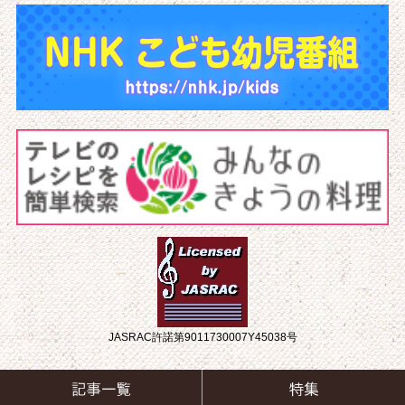
JASRAC許諾第9011730007Y45038号