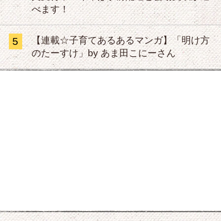
べます！
【連載☆子育てあるあるマンガ】「明け方
5
のたーすけ」by あま田こにーさん