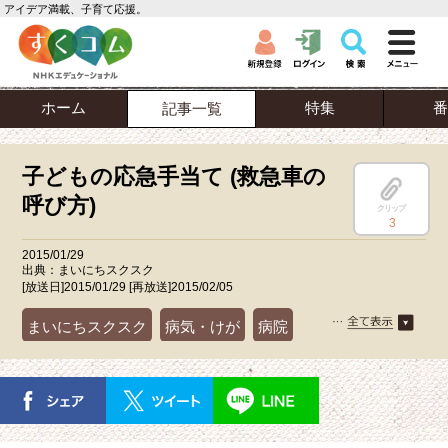
アイデア満載、子育て応援。
ホーム
特集
番
記事一覧
子どもの応急手当て (救急車の
呼び方)
クリップ
3
2015/01/29
出典：まいにちスクスク
[放送日]2015/01/29 [再放送]2015/02/05
まいにちスクスク
病気・けが
病院