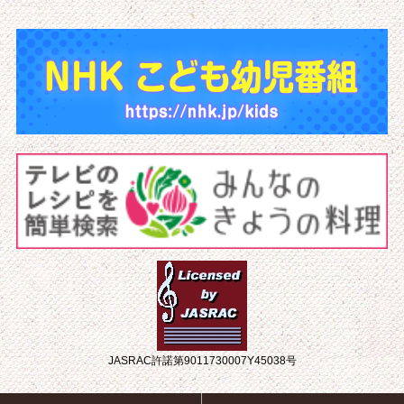
JASRAC許諾第9011730007Y45038号