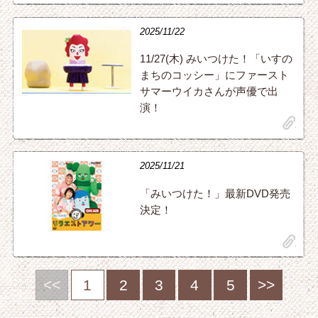
2025/11/22
11/27(木) みいつけた！「いすの
まちのコッシー」にファースト
サマーウイカさんが声優で出
演！
clip
2025/11/21
「みいつけた！」最新DVD発売
決定！
clip
<<
1
2
3
4
5
>>