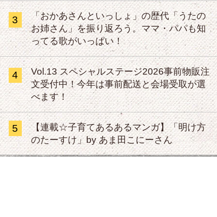
「おかあさんといっしょ」の歴代「うたの
3
お姉さん」を振り返ろう。ママ・パパも知
ってる歌がいっぱい！
Vol.13 スペシャルステージ2026事前物販注
4
文受付中！今年は事前配送と会場受取が選
べます！
【連載☆子育てあるあるマンガ】「明け方
5
のたーすけ」by あま田こにーさん