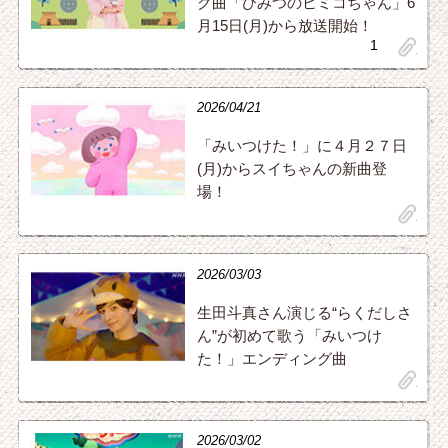
グ曲「ひみつのヒミコちゃん」6
月15日(月)から放送開始！
1
clip
2026/04/21
「みいつけた！」に４月２７日
(月)からスイちゃんの新曲登
場！
clip
2026/03/03
生田斗真さん演じる“らくだしさ
ん”が初めて歌う「みいつけ
た！」エンディング曲
clip
2026/03/02