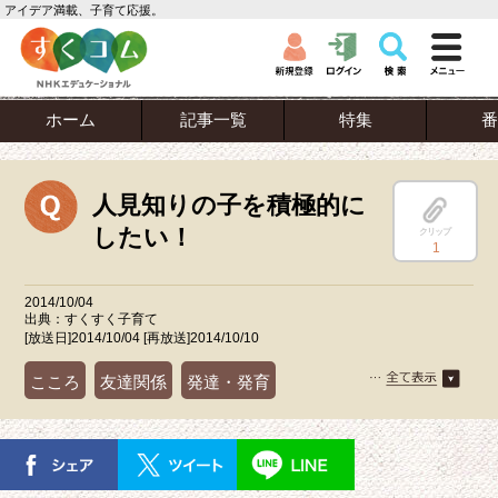
アイデア満載、子育て応援。
ホーム
記事一覧
特集
番
人見知りの子を積極的に
したい！
クリップ
1
2014/10/04
出典：すくすく子育て
[放送日]2014/10/04 [再放送]2014/10/10
こころ
友達関係
発達・発育