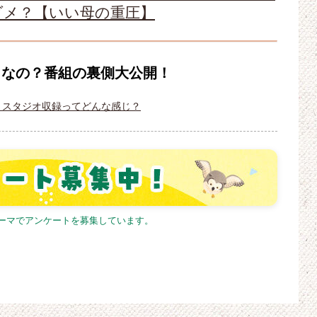
ダメ？【いい母の重圧】
じなの？番組の裏側大公開！
！スタジオ収録ってどんな感じ？
テーマでアンケートを募集しています。