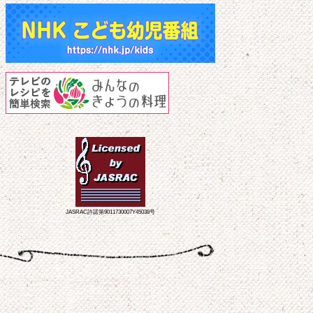
JASRAC許諾第9011730007Y45038号