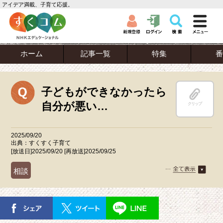
アイデア満載、子育て応援。
ホーム
記事一覧
特集
番
子どもができなかったら
自分が悪い…
クリップ
2025/09/20
出典：すくすく子育て
[放送日]2025/09/20 [再放送]2025/09/25
相談