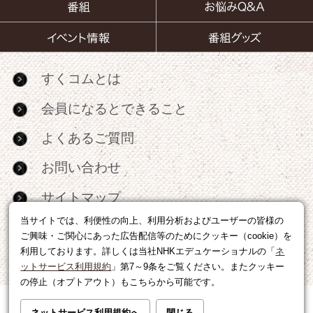
すくコムとは
会員になるとできること
よくあるご質問
お問い合わせ
サイトマップ
当サイトでは、利便性の向上、利用分析およびユーザーの皆様の
RSS
ご興味・ご関心にあった広告配信等のためにクッキー（cookie）を
利用しております。詳しくは当社NHKエデュケーショナルの「
ネ
広告出稿・パートナーシップについて
ットサービス利用規約
」第7～9条をご覧ください。またクッキー
の停止（オプトアウト）もこちらから可能です。
利用規約
|
個人情報の取り扱いについて
ネットサービス利用規約へ
閉じる