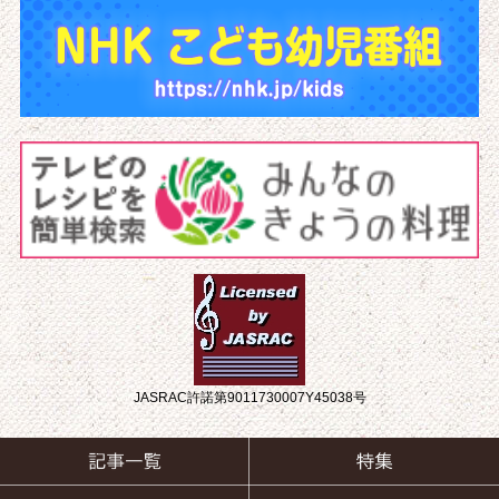
JASRAC許諾第9011730007Y45038号