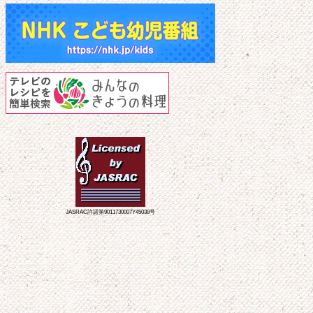
JASRAC許諾第9011730007Y45038号