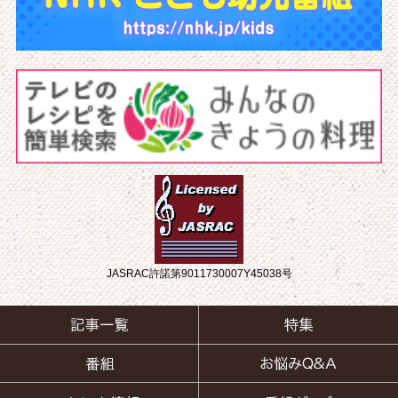
JASRAC許諾第9011730007Y45038号