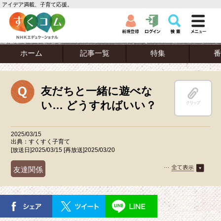
アイデア満載、子育て応援。
ホーム
記事一覧
特集
番
友だちと一緒に遊べな
い… どうすればいい？
クリップ
2025/03/15
出典：すくすく子育て
[放送日]2025/03/15 [再放送]2025/03/20
友達関係