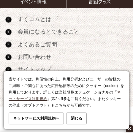
すくコムとは
会員になるとできること
よくあるご質問
お問い合わせ
サイトマップ
当サイトでは、利便性の向上、利用分析およびユーザーの皆様の
RSS
ご興味・ご関心にあった広告配信等のためにクッキー（cookie）を
利用しております。詳しくは当社NHKエデュケーショナルの「
ネ
広告出稿・パートナーシップについて
ットサービス利用規約
」第7～9条をご覧ください。またクッキー
の停止（オプトアウト）もこちらから可能です。
利用規約
|
個人情報の取り扱いについて
ネットサービス利用規約へ
閉じる
運営会社
|
広告に関するお問い合わせ