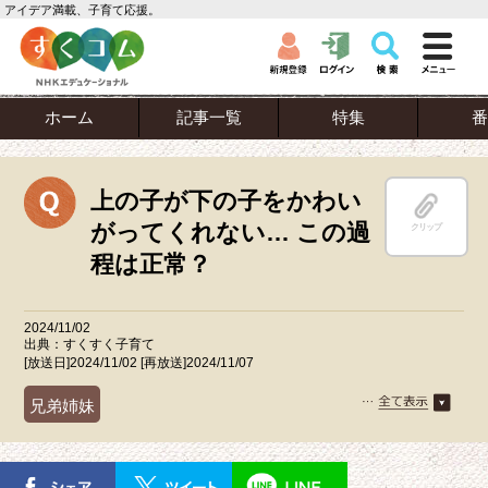
アイデア満載、子育て応援。
ホーム
記事一覧
特集
番
上の子が下の子をかわい
がってくれない… この過
クリップ
程は正常？
2024/11/02
出典：すくすく子育て
[放送日]2024/11/02 [再放送]2024/11/07
兄弟姉妹