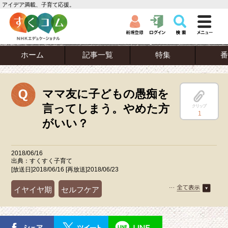
アイデア満載、子育て応援。
ホーム
記事一覧
特集
番
ママ友に子どもの愚痴を
言ってしまう。やめた方
クリップ
1
がいい？
2018/06/16
出典：すくすく子育て
[放送日]2018/06/16 [再放送]2018/06/23
イヤイヤ期
セルフケア