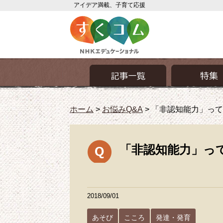
アイデア満載、子育て応援
ホーム
>
お悩みQ&A
>
「非認知能力」って
「非認知能力」っ
2018/09/01
あそび
こころ
発達・発育