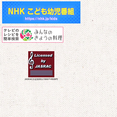
JASRAC許諾第9011730007Y45038号