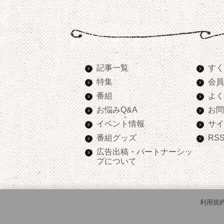
記事一覧
すく
特集
会員
番組
よく
お悩みQ&A
お問
イベント情報
サイ
番組グッズ
RS
広告出稿・パートナーシッ
プについて
利用規