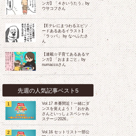
ンガ】「４さいうたう」by
ウサコフさん
【Eテレにまつわるエピソ
ードあるあるイラスト】
「ラッパ」 by なべふたさ
ん
【連載☆子育てあるあるマ
ンガ】「おままごと」by
numaccoさん
先週の人気記事ベスト5
1
Vol.17 本番間近！一緒にダ
ンスを覚えよう！「おかあ
さんといっしょスペシャル
ステージ2026」
2
Vol.16 セットリスト一部公