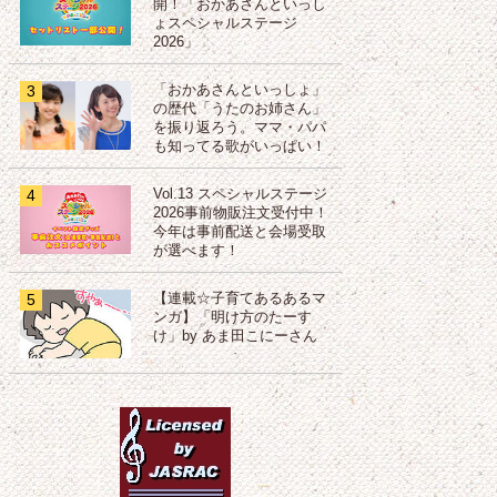
開！「おかあさんといっし
ょスペシャルステージ
2026」
3
「おかあさんといっしょ」
の歴代「うたのお姉さん」
を振り返ろう。ママ・パパ
も知ってる歌がいっぱい！
4
Vol.13 スペシャルステージ
2026事前物販注文受付中！
今年は事前配送と会場受取
が選べます！
5
【連載☆子育てあるあるマ
ンガ】「明け方のたーす
け」by あま田こにーさん