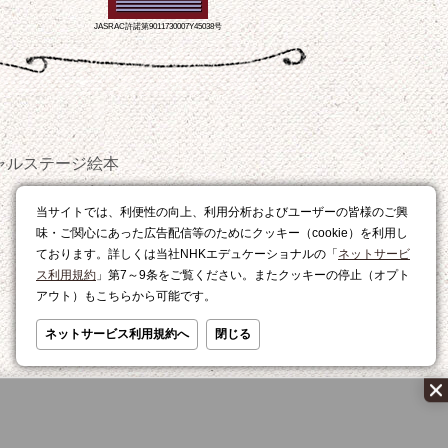
JASRAC許諾第9011730007Y45038号
ャルステージ
絵本
おやつ
当サイトでは、利便性の向上、利用分析およびユーザーの皆様のご興
レシピ
味・ご関心にあった広告配信等のためにクッキー（cookie）を利用し
ております。詳しくは当社NHKエデュケーショナルの「
ネットサービ
ス利用規約
」第7～9条をご覧ください。またクッキーの停止（オプト
アウト）もこちらから可能です。
ネットサービス利用規約へ
閉じる