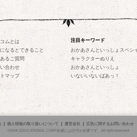
注目キーワード
コムとは
になるとできること
おかあさんといっしょスペシ
あるご質問
キャラクターぬりえ
い合わせ
おかあさんといっしょ
トマップ
いないいないばあっ！
S
約
|
個人情報の取り扱いについて
|
運営会社
|
広告に関するお問い合わせ
©NHK EDUCATIONAL CORP.転載には許可が必要です。All right reserved.