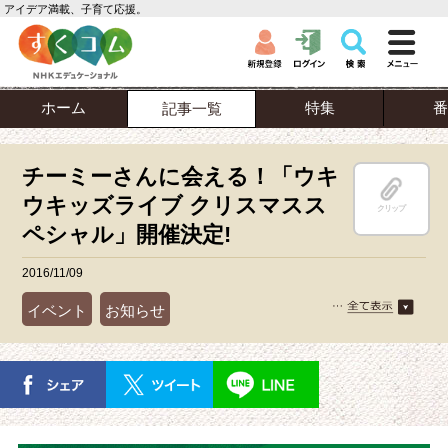
アイデア満載、子育て応援。
ホーム
特集
番
記事一覧
チーミーさんに会える！「ウキ
ウキッズライブ クリスマスス
クリップ
ペシャル」開催決定!
2016/11/09
イベント
お知らせ