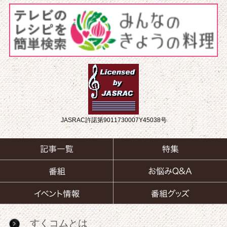
JASRAC許諾第9011730007Y45038号
すくコムとは