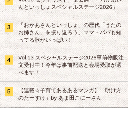
2
んといっしょスペシャルステージ2026」
「おかあさんといっしょ」の歴代「うたの
3
お姉さん」を振り返ろう。ママ・パパも知
ってる歌がいっぱい！
Vol.13 スペシャルステージ2026事前物販注
4
文受付中！今年は事前配送と会場受取が選
べます！
【連載☆子育てあるあるマンガ】「明け方
5
のたーすけ」by あま田こにーさん