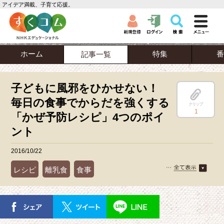
アイデア満載、子育て応援。
ホーム
特集
番
記事一覧
子どもに風邪をひかせない！
毎日の食事でからだを強くする
クリップ
1
「かぜ予防レシピ」4つのポイ
ント
2016/10/22
レシピ
離乳食
食事