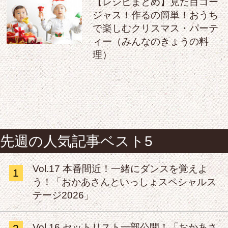
【レシピまとめ】見た目ゴー
ジャス！作るの簡単！おうち
で楽しむクリスマス・パーテ
ィー（みんなのきょうの料
理）
先週の人気記事ベスト5
Vol.17 本番間近！一緒にダンスを覚えよ
1
う！「おかあさんといっしょスペシャルス
テージ2026」
Vol.16 セットリスト一部公開！「おかあさ