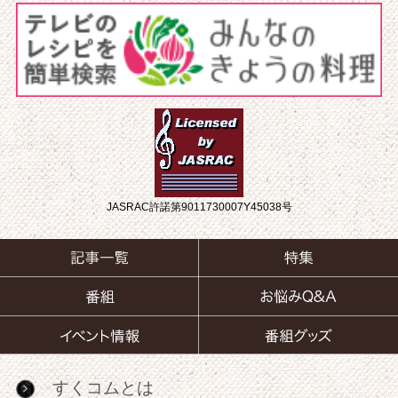
JASRAC許諾第9011730007Y45038号
すくコムとは