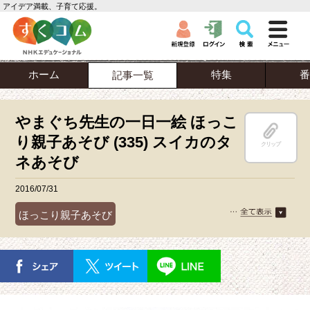
アイデア満載、子育て応援。
ホーム
特集
番
記事一覧
やまぐち先生の一日一絵 ほっこ
り親子あそび (335) スイカのタ
クリップ
ネあそび
2016/07/31
ほっこり親子あそび