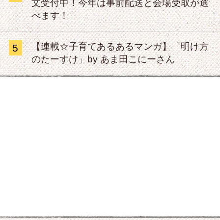
文受付中！今年は事前配送と会場受取が選
べます！
【連載☆子育てあるあるマンガ】「明け方
5
のたーすけ」by あま田こにーさん