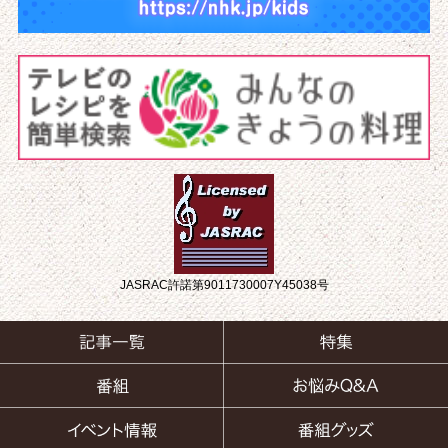
JASRAC許諾第9011730007Y45038号