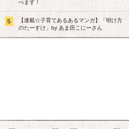
べます！
【連載☆子育てあるあるマンガ】「明け方
5
のたーすけ」by あま田こにーさん