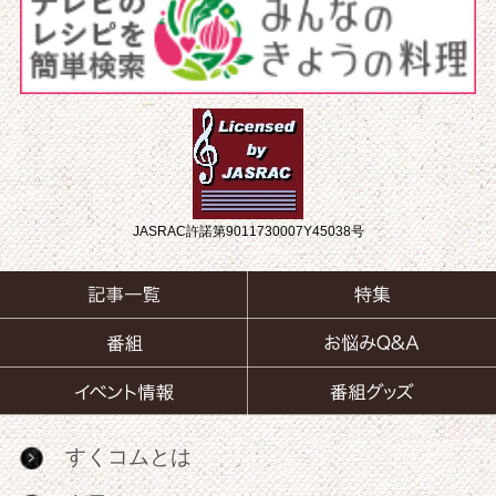
JASRAC許諾第9011730007Y45038号
すくコムとは