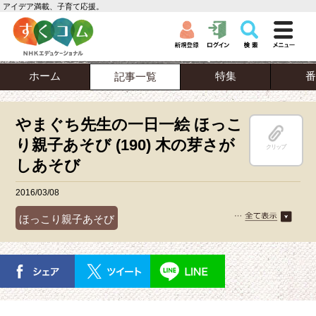
アイデア満載、子育て応援。
ホーム
特集
番
記事一覧
やまぐち先生の一日一絵 ほっこ
り親子あそび (190) 木の芽さが
クリップ
しあそび
2016/03/08
ほっこり親子あそび