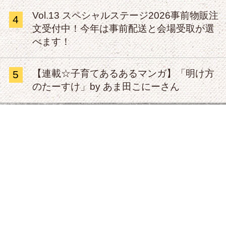
Vol.13 スペシャルステージ2026事前物販注
4
文受付中！今年は事前配送と会場受取が選
べます！
【連載☆子育てあるあるマンガ】「明け方
5
のたーすけ」by あま田こにーさん