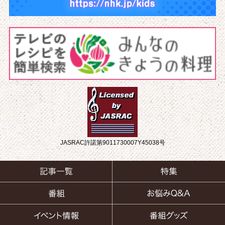
JASRAC許諾第9011730007Y45038号