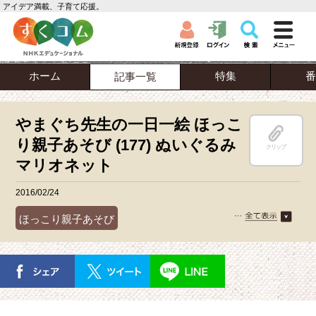
アイデア満載、子育て応援。
ホーム
特集
番
記事一覧
やまぐち先生の一日一絵 ほっこ
り親子あそび (177) ぬいぐるみ
クリップ
マリオネット
2016/02/24
ほっこり親子あそび