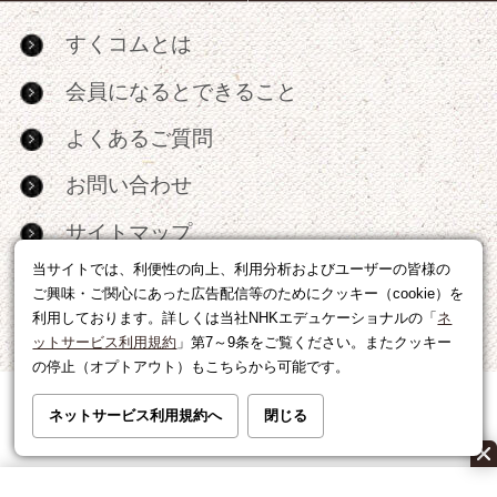
すくコムとは
会員になるとできること
よくあるご質問
お問い合わせ
サイトマップ
当サイトでは、利便性の向上、利用分析およびユーザーの皆様の
RSS
ご興味・ご関心にあった広告配信等のためにクッキー（cookie）を
利用しております。詳しくは当社NHKエデュケーショナルの「
ネ
広告出稿・パートナーシップについて
ットサービス利用規約
」第7～9条をご覧ください。またクッキー
の停止（オプトアウト）もこちらから可能です。
利用規約
|
個人情報の取り扱いについて
ネットサービス利用規約へ
閉じる
運営会社
|
広告に関するお問い合わせ
©NHK EDUCATIONAL CORP.転載には許可が必要です。
All right reserved.