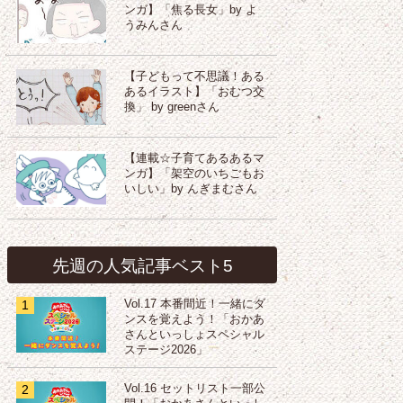
ンガ】「焦る長女」by よ
うみんさん
【子どもって不思議！ある
あるイラスト】「おむつ交
換」 by greenさん
【連載☆子育てあるあるマ
ンガ】「架空のいちごもお
いしい」by んぎまむさん
先週の人気記事ベスト5
1
Vol.17 本番間近！一緒にダ
ンスを覚えよう！「おかあ
さんといっしょスペシャル
ステージ2026」
2
Vol.16 セットリスト一部公