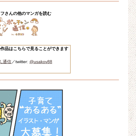
コフさんの他のマンガを読む
の作品はこちらで見ることができます
ん通信
／twitter:
@usakov88