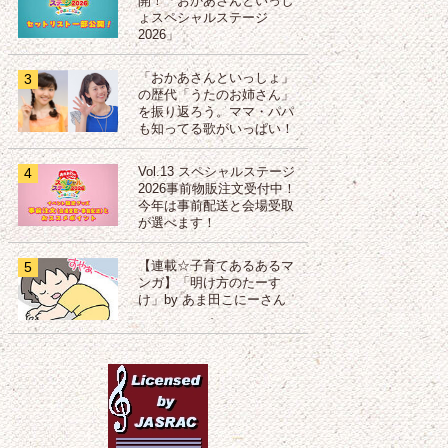
開！「おかあさんといっし
ょスペシャルステージ
2026」
3
「おかあさんといっしょ」
の歴代「うたのお姉さん」
を振り返ろう。ママ・パパ
も知ってる歌がいっぱい！
4
Vol.13 スペシャルステージ
2026事前物販注文受付中！
今年は事前配送と会場受取
が選べます！
5
【連載☆子育てあるあるマ
ンガ】「明け方のたーす
け」by あま田こにーさん