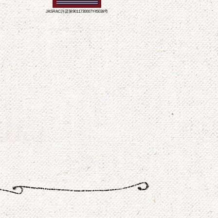
JASRAC許諾第9011730007Y45038号