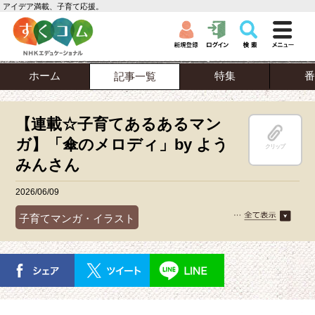
アイデア満載、子育て応援。
ホーム
特集
番
記事一覧
【連載☆子育てあるあるマン
ガ】「傘のメロディ」by よう
クリップ
みんさん
2026/06/09
子育てマンガ・イラスト