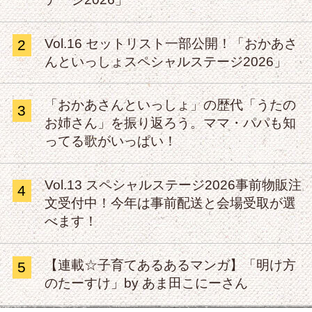
Vol.16 セットリスト一部公開！「おかあさ
2
んといっしょスペシャルステージ2026」
「おかあさんといっしょ」の歴代「うたの
3
お姉さん」を振り返ろう。ママ・パパも知
ってる歌がいっぱい！
Vol.13 スペシャルステージ2026事前物販注
4
文受付中！今年は事前配送と会場受取が選
べます！
【連載☆子育てあるあるマンガ】「明け方
5
のたーすけ」by あま田こにーさん