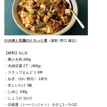
ひき肉と豆腐のとろっと煮
（撮影: 野口 健志）
【材料】4人分
・豚ひき肉 200g
・木綿豆腐 2丁（600g）
・スナップえんどう 8本
・ねぎ （白い部分） 1本分
・生しいたけ 3枚
・しめじ 100g
・しょうが 1かけ
・豆板醤（トーバンジャン） 小さじ1～1+1/2