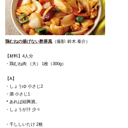
鶏むねの揚げない酢豚風
（撮影: 鈴木 泰介）
【材料】4人分
・鶏むね肉 （大） 1枚（300g）
【A】
・しょうゆ 小さじ2
・酒 小さじ1
＊あれば紹興酒。
・しょうが汁 少々
・干ししいたけ 2枚