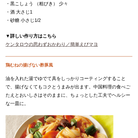
・黒こしょう （粗びき） 少々
・酒 大さじ1
・砂糖 小さじ1/2
▼詳しい作り方はこちら
ケンタロウの思わずおかわり／簡単えびマヨ
鶏むねの揚げない酢豚風
油を入れた湯でゆでて具をしっかりコーティングすること
で、揚げなくてもコクとうまみが出ます。中国料理の食べご
たえとおいしさはそのままに、ちょっとした工夫でヘルシー
な一皿に。