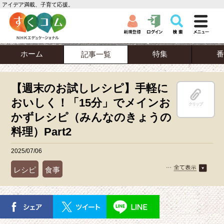
アイデア満載、子育て応援。
ホーム
特集
番
記事一覧
【週末のお試しレシピ】手軽に
おいしく！「15分」でメインお
クリップ
かずレシピ（みんなのきょうの
料理）Part2
2025/07/06
レシピ
食事