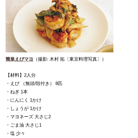
簡単えびマヨ
（撮影: 木村 拓〔東京料理写真〕）
【材料】2人分
・えび （無頭/殻付き） 8匹
・ねぎ 1本
・にんにく 1かけ
・しょうが 1かけ
・マヨネーズ 大さじ2
・ごま油 大さじ1
・塩 少々