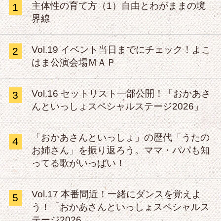
主体性の育て方（1）自由とわがままの境
1
界線
Vol.19 イベント当日までにチェック！よこ
2
はま公演会場ＭＡＰ
Vol.16 セットリスト一部公開！「おかあさ
3
んといっしょスペシャルステージ2026」
「おかあさんといっしょ」の歴代「うたの
4
お姉さん」を振り返ろう。ママ・パパも知
ってる歌がいっぱい！
Vol.17 本番間近！一緒にダンスを覚えよ
5
う！「おかあさんといっしょスペシャルス
テージ2026」