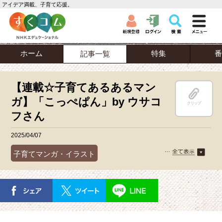
アイデア満載、子育て応援。
ホーム
特集
番
記事一覧
【連載☆子育てあるあるマン
ガ】「こっぺぱん」by ウサコ
クリップ
フさん
2025/04/07
子育てマンガ・イラスト