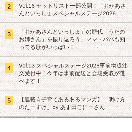
Vol.16 セットリスト一部公開！「おかあさ
2
んといっしょスペシャルステージ2026」
「おかあさんといっしょ」の歴代「うたの
3
お姉さん」を振り返ろう。ママ・パパも知
ってる歌がいっぱい！
Vol.13 スペシャルステージ2026事前物販注
4
文受付中！今年は事前配送と会場受取が選
べます！
【連載☆子育てあるあるマンガ】「明け方
5
のたーすけ」by あま田こにーさん