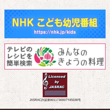
JASRAC許諾第9011730007Y45038号