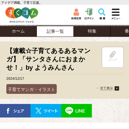
アイデア満載、子育て応援。
ホーム
特集
番
記事一覧
【連載☆子育てあるあるマン
ガ】「サンタさんにおまか
クリップ
せ！」by ようみんさん
2024/12/17
子育てマンガ・イラスト