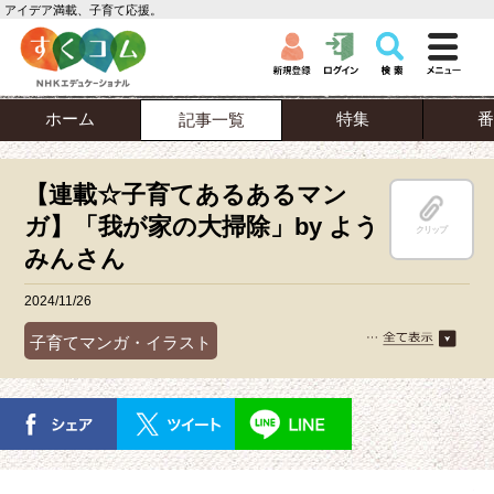
アイデア満載、子育て応援。
ホーム
特集
番
記事一覧
【連載☆子育てあるあるマン
ガ】「我が家の大掃除」by よう
クリップ
みんさん
2024/11/26
子育てマンガ・イラスト