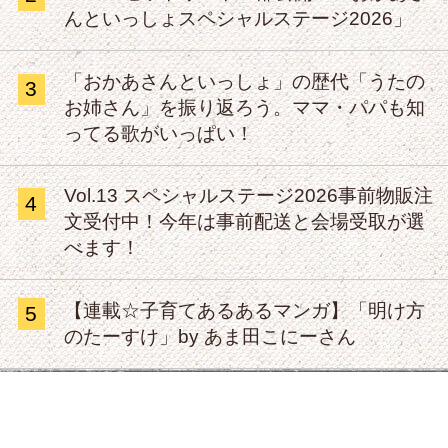
んといっしょスペシャルステージ2026」
「おかあさんといっしょ」の歴代「うたの
3
お姉さん」を振り返ろう。ママ・パパも知
ってる歌がいっぱい！
Vol.13 スペシャルステージ2026事前物販注
4
文受付中！今年は事前配送と会場受取が選
べます！
【連載☆子育てあるあるマンガ】「明け方
5
のたーすけ」by あま田こにーさん