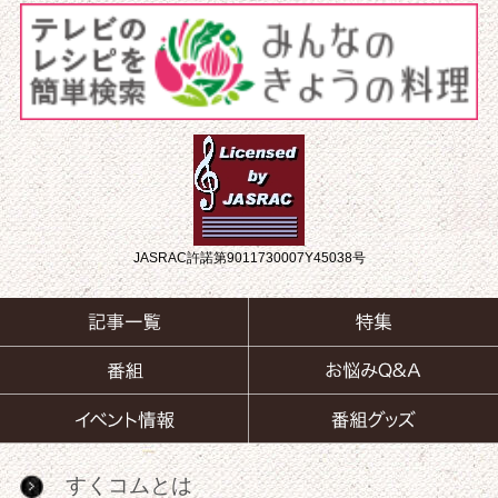
JASRAC許諾第9011730007Y45038号
すくコムとは