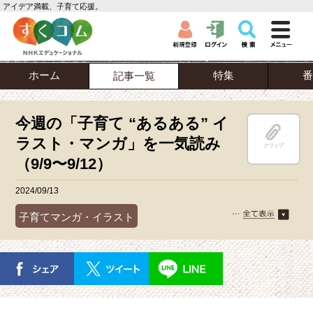
アイデア満載、子育て応援。
ホーム
特集
番
記事一覧
今週の「子育て “あるある” イ
ラスト・マンガ」を一気読み
クリップ
（9/9〜9/12）
2024/09/13
子育てマンガ・イラスト