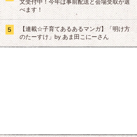
文受付中！今年は事前配送と会場受取が選
べます！
【連載☆子育てあるあるマンガ】「明け方
5
のたーすけ」by あま田こにーさん