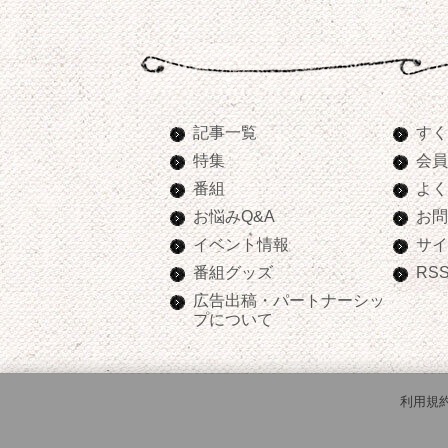
記事一覧
すく
特集
会員
番組
よく
お悩みQ&A
お問
イベント情報
サイ
番組グッズ
RS
広告出稿・パートナーシッ
プについて
利用規