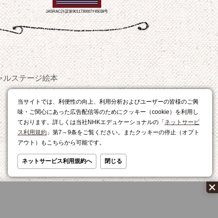
JASRAC許諾第9011730007Y45038号
ャルステージ
絵本
おやつ
当サイトでは、利便性の向上、利用分析およびユーザーの皆様のご興
レシピ
味・ご関心にあった広告配信等のためにクッキー（cookie）を利用し
ております。詳しくは当社NHKエデュケーショナルの「
ネットサービ
ス利用規約
」第7～9条をご覧ください。またクッキーの停止（オプト
アウト）もこちらから可能です。
ネットサービス利用規約へ
閉じる