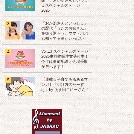
開！「おかあさんといっし
ょスペシャルステージ
2026」
3
「おかあさんといっしょ」
の歴代「うたのお姉さん」
を振り返ろう。ママ・パパ
も知ってる歌がいっぱい！
4
Vol.13 スペシャルステージ
2026事前物販注文受付中！
今年は事前配送と会場受取
が選べます！
5
【連載☆子育てあるあるマ
ンガ】「明け方のたーす
け」by あま田こにーさん