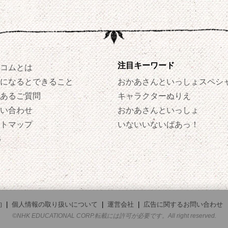
注目キーワード
コムとは
になるとできること
おかあさんといっしょスペシ
あるご質問
キャラクターぬりえ
い合わせ
おかあさんといっしょ
トマップ
いないいないばあっ！
S
約
|
個人情報の取り扱いについて
|
運営会社
|
広告に関するお問い合わせ
©NHK EDUCATIONAL CORP.転載には許可が必要です。All right reserved.