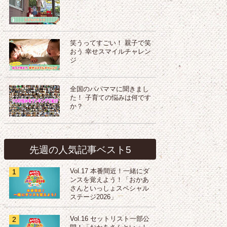
笑うってすごい！ 親子で笑
おう 幸せスマイルチャレン
ジ
全国のパパママに聞きまし
た！ 子育ての悩みは何です
か？
先週の人気記事ベスト5
1
Vol.17 本番間近！一緒にダ
ンスを覚えよう！「おかあ
さんといっしょスペシャル
ステージ2026」
2
Vol.16 セットリスト一部公