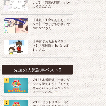
ンガ】「無言の時間…」by
ようみんさん
【連載☆子育てあるあるマ
ンガ】「やりがちな事」by
numaccoさん
【子育てあるあるイラス
ト】「塩対応」 by なつぽ
む。さん
先週の人気記事ベスト5
1
Vol.17 本番間近！一緒にダ
ンスを覚えよう！「おかあ
さんといっしょスペシャル
ステージ2026」
2
Vol.16 セットリスト一部公