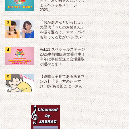
開！「おかあさんといっし
ょスペシャルステージ
2026」
3
「おかあさんといっしょ」
の歴代「うたのお姉さん」
を振り返ろう。ママ・パパ
も知ってる歌がいっぱい！
4
Vol.13 スペシャルステージ
2026事前物販注文受付中！
今年は事前配送と会場受取
が選べます！
5
【連載☆子育てあるあるマ
ンガ】「明け方のたーす
け」by あま田こにーさん