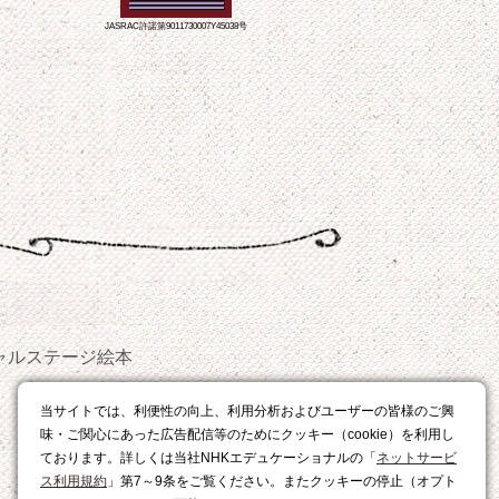
JASRAC許諾第9011730007Y45038号
ャルステージ
絵本
おやつ
当サイトでは、利便性の向上、利用分析およびユーザーの皆様のご興
レシピ
味・ご関心にあった広告配信等のためにクッキー（cookie）を利用し
ております。詳しくは当社NHKエデュケーショナルの「
ネットサービ
ス利用規約
」第7～9条をご覧ください。またクッキーの停止（オプト