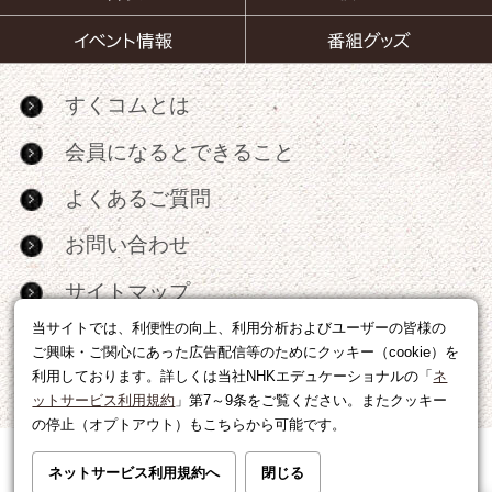
すくコムとは
会員になるとできること
よくあるご質問
お問い合わせ
サイトマップ
当サイトでは、利便性の向上、利用分析およびユーザーの皆様の
RSS
ご興味・ご関心にあった広告配信等のためにクッキー（cookie）を
利用しております。詳しくは当社NHKエデュケーショナルの「
ネ
広告出稿・パートナーシップについて
ットサービス利用規約
」第7～9条をご覧ください。またクッキー
の停止（オプトアウト）もこちらから可能です。
利用規約
|
個人情報の取り扱いについて
ネットサービス利用規約へ
閉じる
運営会社
|
広告に関するお問い合わせ