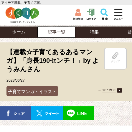
アイデア満載、子育て応援。
ホーム
特集
番
記事一覧
【連載☆子育てあるあるマン
ガ】「身長190センチ！」by よ
クリップ
うみんさん
2023/06/27
子育てマンガ・イラスト