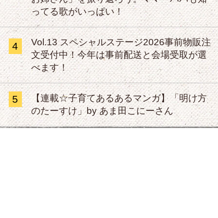
ってる歌がいっぱい！
Vol.13 スペシャルステージ2026事前物販注
4
文受付中！今年は事前配送と会場受取が選
べます！
【連載☆子育てあるあるマンガ】「明け方
5
のたーすけ」by あま田こにーさん